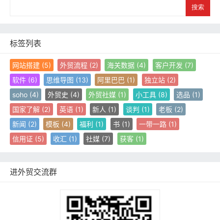
S
e
a
r
c
标签列表
h
网站搭建
(5)
外贸流程
(2)
海关数据
(4)
客户开发
(7)
软件
(6)
思维导图
(13)
阿里巴巴
(1)
独立站
(2)
soho
(4)
外贸史
(4)
外贸社媒
(1)
小工具
(8)
选品
(1)
国家了解
(2)
英语
(1)
新人
(1)
谈判
(1)
老板
(2)
新闻
(2)
模板
(4)
福利
(1)
书
(1)
一带一路
(1)
信用证
(5)
收汇
(1)
社媒
(7)
获客
(1)
进外贸交流群