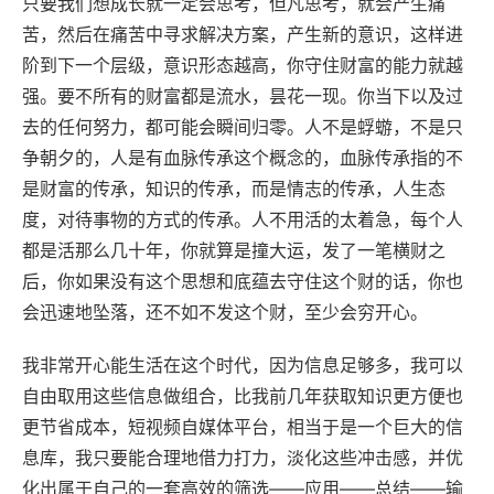
只要我们想成长就一定会思考，但凡思考，就会产生痛
苦，然后在痛苦中寻求解决方案，产生新的意识，这样进
阶到下一个层级，意识形态越高，你守住财富的能力就越
强。要不所有的财富都是流水，昙花一现。你当下以及过
去的任何努力，都可能会瞬间归零。人不是蜉蝣，不是只
争朝夕的，人是有血脉传承这个概念的，血脉传承指的不
是财富的传承，知识的传承，而是情志的传承，人生态
度，对待事物的方式的传承。人不用活的太着急，每个人
都是活那么几十年，你就算是撞大运，发了一笔横财之
后，你如果没有这个思想和底蕴去守住这个财的话，你也
会迅速地坠落，还不如不发这个财，至少会穷开心。
我非常开心能生活在这个时代，因为信息足够多，我可以
自由取用这些信息做组合，比我前几年获取知识更方便也
更节省成本，短视频自媒体平台，相当于是一个巨大的信
息库，我只要能合理地借力打力，淡化这些冲击感，并优
化出属于自己的一套高效的筛选——应用——总结——输