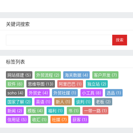
关键词搜索
S
e
a
r
c
标签列表
h
网站搭建
(5)
外贸流程
(2)
海关数据
(4)
客户开发
(7)
软件
(6)
思维导图
(13)
阿里巴巴
(1)
独立站
(2)
soho
(4)
外贸史
(4)
外贸社媒
(1)
小工具
(8)
选品
(1)
国家了解
(2)
英语
(1)
新人
(1)
谈判
(1)
老板
(2)
新闻
(2)
模板
(4)
福利
(1)
书
(1)
一带一路
(1)
信用证
(5)
收汇
(1)
社媒
(7)
获客
(1)