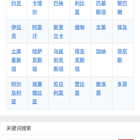
约旦
卡塔
巴林
利比
巴基
黎巴
尔
亚
斯坦
嫩
伊拉
阿富
斯里
缅甸
文莱
埃及
克
汗
兰卡
土库
哈萨
乌兹
塔吉
加纳
突尼
曼斯
克斯
别克
克斯
斯
坦
坦
斯坦
坦
阿尔
埃塞
尼日
赞比
摩洛
多哥
及利
俄比
利亚
亚
哥
亚
亚
关键词搜索