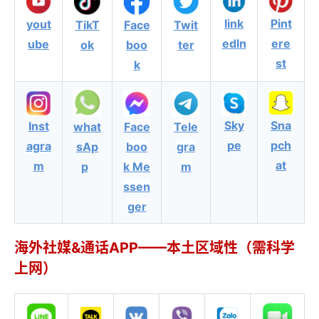
link
Pint
yout
TikT
Face
Twit
edln
ere
ube
ok
boo
ter
st
k
Sky
Sna
Inst
what
Face
Tele
pe
pch
agra
sAp
boo
gra
at
m
p
k Me
m
ssen
ger
海外社媒&通话APP——本土区域性（需科学
上网）