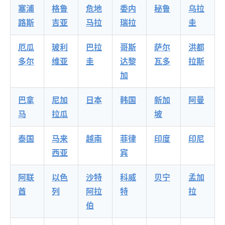
塞浦
格鲁
危地
委内
秘鲁
乌拉
路斯
吉亚
马拉
瑞拉
圭
厄瓜
玻利
巴拉
哥斯
萨尔
洪都
多尔
维亚
圭
达黎
瓦多
拉斯
加
巴拿
尼加
日本
韩国
新加
阿曼
马
拉瓜
坡
泰国
马来
越南
菲律
印度
印尼
西亚
宾
阿联
以色
沙特
科威
贝宁
孟加
酋
列
阿拉
特
拉
伯