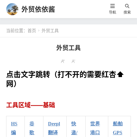
外贸依依酱
导航
搜索
当前位置：
首页
外贸工具

外贸工具
点击文字跳转（打不开的需要红杏⬆️
网）
工具区域——基础
HS
谷
Deepl
快
世界
船舶
编
歌
翻译
递/
港口
GPS