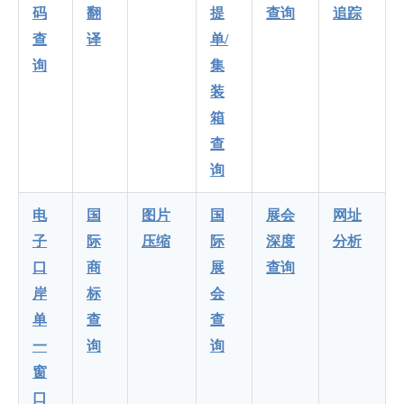
码
翻
提
查询
追踪
查
译
单/
询
集
装
箱
查
询
电
国
图片
国
展会
网址
子
际
压缩
际
深度
分析
口
商
展
查询
岸
标
会
单
查
查
一
询
询
窗
口