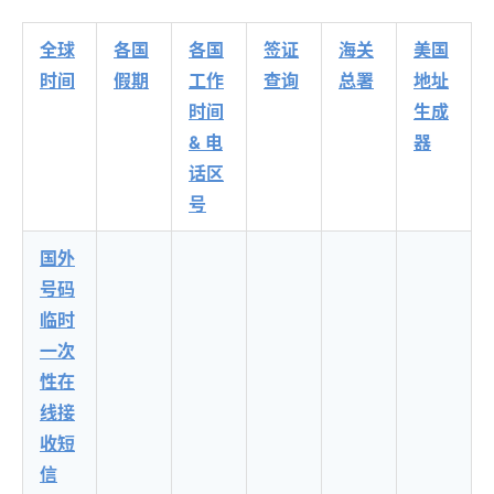
全球
各国
各国
签证
海关
美国
时间
假期
工作
查询
总署
地址
时间
生成
& 电
器
话区
号
国外
号码
临时
一次
性在
线接
收短
信