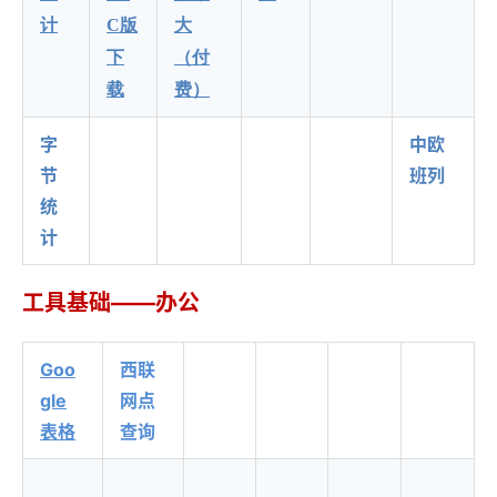
计
C版
大
下
（付
载
费）
字
中欧
节
班列
统
计
工具基础——办公
Goo
西联
gle
网点
表格
查询