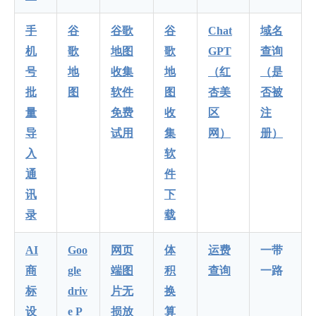
手
谷
谷歌
谷
Chat
域名
机
歌
地图
歌
GPT
查询
号
地
收集
地
（红
（是
批
图
软件
图
杏美
否被
量
免费
收
区
注
导
试用
集
网）
册
）
入
软
通
件
讯
下
录
载
AI
Goo
网页
体
运费
一带
商
gle
端图
积
查询
一路
标
driv
片无
换
设
e P
损放
算