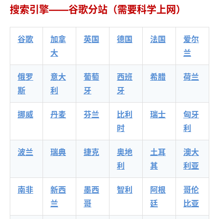
搜索引擎——谷歌分站（需要科学上网）
谷歌
加拿
英国
德国
法国
爱尔
大
兰
俄罗
意大
葡萄
西班
希腊
荷兰
斯
利
牙
牙
挪威
丹麦
芬兰
比利
瑞士
匈牙
时
利
波兰
瑞典
捷克
奥地
土耳
澳大
利
其
利亚
南非
新西
墨西
智利
阿根
哥伦
兰
哥
廷
比亚