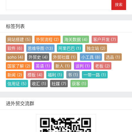
S
e
a
r
c
标签列表
h
网站搭建
(5)
外贸流程
(2)
海关数据
(4)
客户开发
(7)
软件
(6)
思维导图
(13)
阿里巴巴
(1)
独立站
(2)
soho
(4)
外贸史
(4)
外贸社媒
(1)
小工具
(8)
选品
(1)
国家了解
(2)
英语
(1)
新人
(1)
谈判
(1)
老板
(2)
新闻
(2)
模板
(4)
福利
(1)
书
(1)
一带一路
(1)
信用证
(5)
收汇
(1)
社媒
(7)
获客
(1)
进外贸交流群