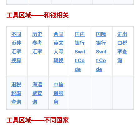
工具区域——和钱相关
不同
历史
合同
国内
国际
进出
币种
参考
英文
银行
银行
口税
汇率
汇率
大写
Swif
Swif
率查
换算
转换
t Co
t Co
询
de
de
退税
海运
中信
税率
费查
保服
查询
询
务
工具区域——不同国家