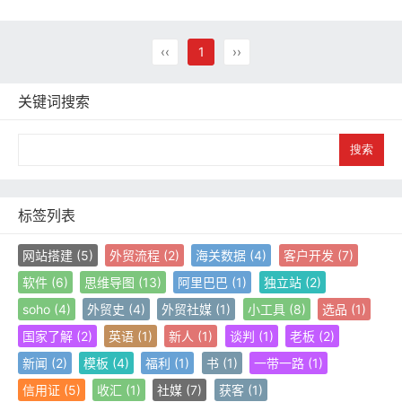
‹‹
1
››
关键词搜索
S
e
a
r
c
标签列表
h
网站搭建
(5)
外贸流程
(2)
海关数据
(4)
客户开发
(7)
软件
(6)
思维导图
(13)
阿里巴巴
(1)
独立站
(2)
soho
(4)
外贸史
(4)
外贸社媒
(1)
小工具
(8)
选品
(1)
国家了解
(2)
英语
(1)
新人
(1)
谈判
(1)
老板
(2)
新闻
(2)
模板
(4)
福利
(1)
书
(1)
一带一路
(1)
信用证
(5)
收汇
(1)
社媒
(7)
获客
(1)