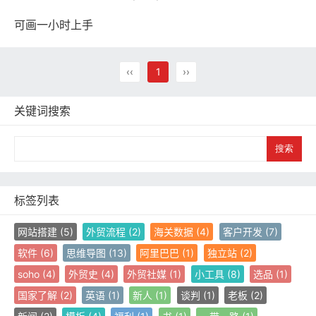
可画一小时上手
‹‹
1
››
关键词搜索
S
e
a
r
c
标签列表
h
网站搭建
(5)
外贸流程
(2)
海关数据
(4)
客户开发
(7)
软件
(6)
思维导图
(13)
阿里巴巴
(1)
独立站
(2)
soho
(4)
外贸史
(4)
外贸社媒
(1)
小工具
(8)
选品
(1)
国家了解
(2)
英语
(1)
新人
(1)
谈判
(1)
老板
(2)