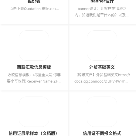
报价表
banner设计
点击下载Quotation 模板.xlsx...
banner设计：让客户在10秒之
内，知道我们是干什么的？以及优
势是什么？而且我们是B端工厂，
那就是要体现产品类目、工厂...
西联汇款信息模板
外贸基础英文
收款信息模板：(尽量全大写,你非
【腾讯文档】外贸基础英文https://
要小写也行)Receiver Name:ZHA
docs.qq.com/doc/DUFV4WHh0d
NG.YIMING (护照上怎么...
GNweWJu ...
信用证展示样本（文档版）
信用证不同报文格式