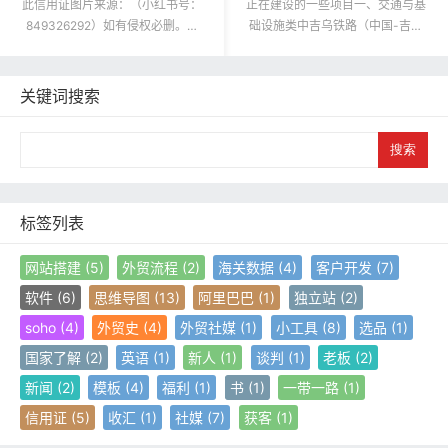
此信用证图片来源：（小红书号：
正在建设的一些项目一、交通与基
849326292）如有侵权必删。非
础设施类中吉乌铁路（中国-吉尔
常感谢无私分享，已私信联系，但
吉斯斯坦-乌兹别克斯坦）类型：
博主可能在忙，暂未回复。...
国际铁路规划时间：2024年签...
关键词搜索
S
e
a
r
c
标签列表
h
网站搭建
(5)
外贸流程
(2)
海关数据
(4)
客户开发
(7)
软件
(6)
思维导图
(13)
阿里巴巴
(1)
独立站
(2)
soho
(4)
外贸史
(4)
外贸社媒
(1)
小工具
(8)
选品
(1)
国家了解
(2)
英语
(1)
新人
(1)
谈判
(1)
老板
(2)
新闻
(2)
模板
(4)
福利
(1)
书
(1)
一带一路
(1)
信用证
(5)
收汇
(1)
社媒
(7)
获客
(1)