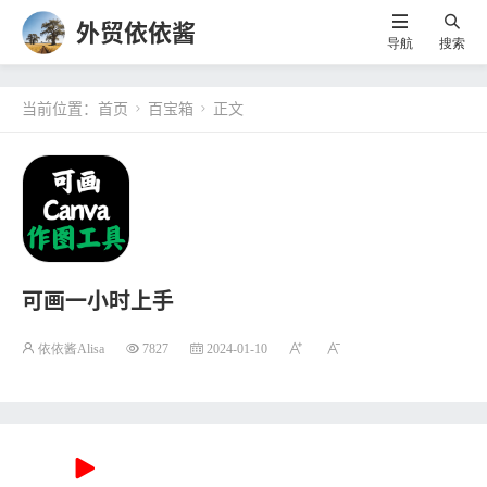
外贸依依酱
导航
搜索
当前位置：
首页
百宝箱
正文


可画一小时上手
依依酱Alisa
7827
2024-01-10