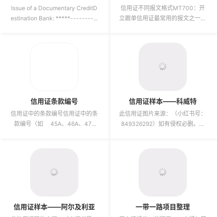
Issue of a Documentary CreditD
信用证不同报文格式MT700：开
estination Bank: *****--------...
立跟单信用证最常用的报文之一，
由开证行发送给通知行，用于直接
开立一份不可撤销的跟单信用证...
信用证条款编号
信用证样本——科威特
信用证中的条款编号信用证中的条
此信用证图片来源：（小红书号：
款编号（如 45A、46A、47A
849326292）如有侵权必删。非
等）。SWIFT 报文...
常感谢无私分享，已私信联系，但
博主可能在忙，暂未回复。...
信用证样本——阿尔及利亚
一带一路项目整理