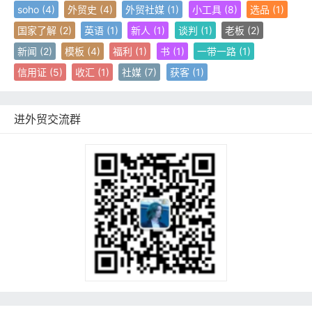
soho
(4)
外贸史
(4)
外贸社媒
(1)
小工具
(8)
选品
(1)
国家了解
(2)
英语
(1)
新人
(1)
谈判
(1)
老板
(2)
新闻
(2)
模板
(4)
福利
(1)
书
(1)
一带一路
(1)
信用证
(5)
收汇
(1)
社媒
(7)
获客
(1)
进外贸交流群