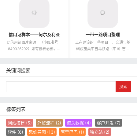
信用证样本——阿尔及利亚
一带一路项目整理
此信用证图片来源：（小红书号：
正在建设的一些项目一、交通与基
849326292）如有侵权必删。非
础设施类中吉乌铁路（中国-吉尔
常感谢无私分享，已私信联系，但
吉斯斯坦-乌兹别克斯坦）类型：
博主可能在忙，暂未回复。...
国际铁路规划时间：2024年签...
关键词搜索
S
e
a
r
c
标签列表
h
网站搭建
(5)
外贸流程
(2)
海关数据
(4)
客户开发
(7)
软件
(6)
思维导图
(13)
阿里巴巴
(1)
独立站
(2)