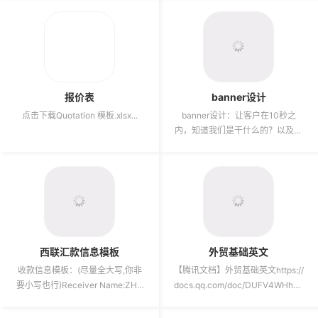
报价表
banner设计
点击下载Quotation 模板.xlsx...
banner设计：让客户在10秒之
内，知道我们是干什么的？以及优
势是什么？而且我们是B端工厂，
那就是要体现产品类目、工厂...
西联汇款信息模板
外贸基础英文
收款信息模板：(尽量全大写,你非
【腾讯文档】外贸基础英文https://
要小写也行)Receiver Name:ZHA
docs.qq.com/doc/DUFV4WHh0d
NG.YIMING (护照上怎么...
GNweWJu ...