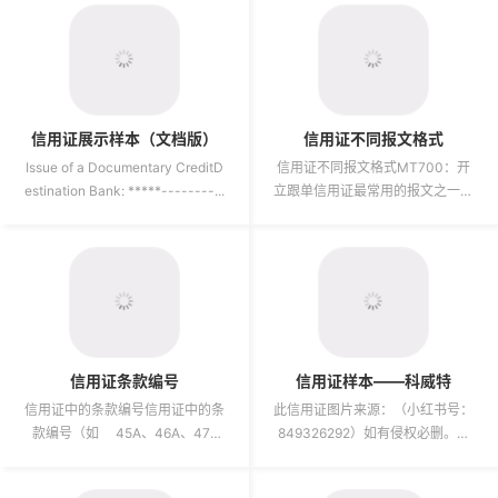
信用证展示样本（文档版）
信用证不同报文格式
Issue of a Documentary CreditD
信用证不同报文格式MT700：开
estination Bank: *****--------...
立跟单信用证最常用的报文之一，
由开证行发送给通知行，用于直接
开立一份不可撤销的跟单信用证...
信用证条款编号
信用证样本——科威特
信用证中的条款编号信用证中的条
此信用证图片来源：（小红书号：
款编号（如 45A、46A、47A
849326292）如有侵权必删。非
等）。SWIFT 报文...
常感谢无私分享，已私信联系，但
博主可能在忙，暂未回复。...