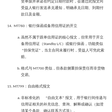
受单据并承诺在约定日期付款时，会通过此报文向
受益人银行发送承兑通知，明确承兑日期、到期付
款日及金额。
：银行保函或备用信用证的开立
MT760
虽然不属于跟单信用证的核心报文，但常用于开立
备用信用证（
）或银行保函，功能类似
Standby L/C
“担保凭证”，当主合同未履行时，受益人可凭此索
赔。
格式与
类似，但条款侧重担保责任而非货物
MT700
交易。
：自由格式报文
MT799
非标准化的 “自由文本” 报文，用于银行间传递与
信用证相关的补充信息、查询、解释或确认（如澄
清某个条款、确认联系方式等）。