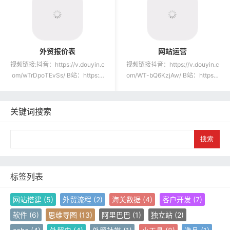
外贸报价表
网站运营
视频链接:抖音：https://v.douyin.c
视频链接抖音：https://v.douyin.c
om/wTrDpoTEvSs/ B站：https://
om/WT-bQ6KzjAw/ B站：https://
ww...
www...
关键词搜索
S
e
a
r
c
标签列表
h
网站搭建
(5)
外贸流程
(2)
海关数据
(4)
客户开发
(7)
软件
(6)
思维导图
(13)
阿里巴巴
(1)
独立站
(2)