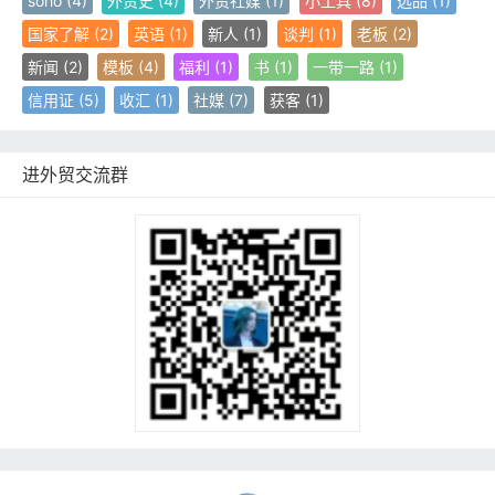
soho
(4)
外贸史
(4)
外贸社媒
(1)
小工具
(8)
选品
(1)
国家了解
(2)
英语
(1)
新人
(1)
谈判
(1)
老板
(2)
新闻
(2)
模板
(4)
福利
(1)
书
(1)
一带一路
(1)
信用证
(5)
收汇
(1)
社媒
(7)
获客
(1)
进外贸交流群