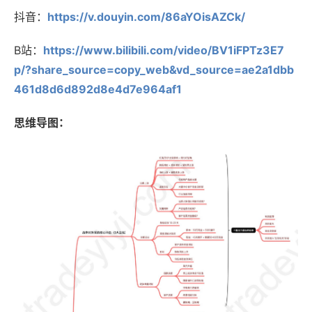
抖音：
https://v.douyin.com/86aYOisAZCk/
B站：
https://www.bilibili.com/video/BV1iFPTz3E7
p/?share_source=copy_web&vd_source=ae2a1dbb
461d8d6d892d8e4d7e964af1
思维导图：