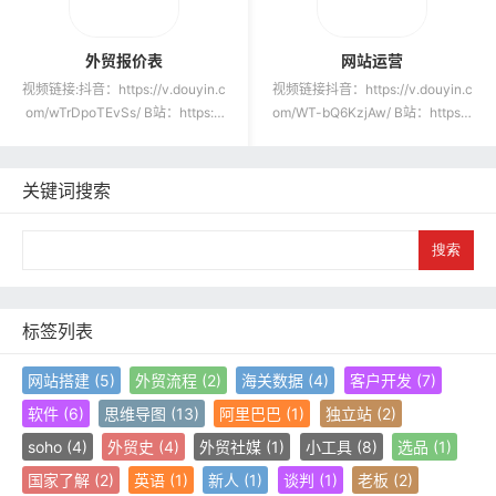
外贸报价表
网站运营
视频链接:抖音：https://v.douyin.c
视频链接抖音：https://v.douyin.c
om/wTrDpoTEvSs/ B站：https://
om/WT-bQ6KzjAw/ B站：https://
ww...
www...
关键词搜索
S
e
a
r
c
标签列表
h
网站搭建
(5)
外贸流程
(2)
海关数据
(4)
客户开发
(7)
软件
(6)
思维导图
(13)
阿里巴巴
(1)
独立站
(2)
soho
(4)
外贸史
(4)
外贸社媒
(1)
小工具
(8)
选品
(1)
国家了解
(2)
英语
(1)
新人
(1)
谈判
(1)
老板
(2)