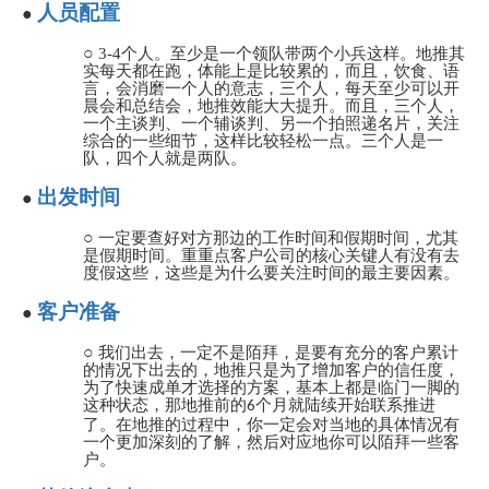
人员配置
●
○
3-4个人。至少是一个领队带两个小兵这样。地推其
实每天都在跑，体能上是比较累的，而且，饮食、语
言，会消磨一个人的意志，三个人，每天至少可以开
晨会和总结会，地推效能大大提升。而且，三个人，
一个主谈判、一个辅谈判、另一个拍照递名片，关注
综合的一些细节，这样比较轻松一点。三个人是一
队，四个人就是两队。
出发时间
●
○
一定要查好对方那边的工作时间和假期时间，尤其
是假期时间。重重点客户公司的核心关键人有没有去
度假这些，这些是为什么要关注时间的最主要因素。
客户准备
●
○
我们出去，一定不是陌拜，是要有充分的客户累计
的情况下出去的，地推只是为了增加客户的信任度，
为了快速成单才选择的方案，基本上都是临门一脚的
这种状态，那地推前的
个月就陆续开始联系推进
6
了。在地推的过程中，你一定会对当地的具体情况有
一个更加深刻的了解，然后对应地你可以陌拜一些客
户。