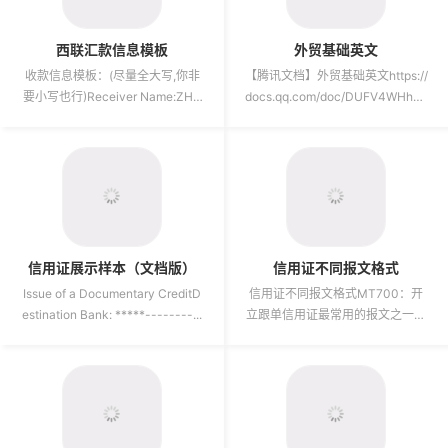
西联汇款信息模板
外贸基础英文
收款信息模板：(尽量全大写,你非
【腾讯文档】外贸基础英文https://
要小写也行)Receiver Name:ZHA
docs.qq.com/doc/DUFV4WHh0d
NG.YIMING (护照上怎么...
GNweWJu ...
信用证展示样本（文档版）
信用证不同报文格式
Issue of a Documentary CreditD
信用证不同报文格式MT700：开
estination Bank: *****--------...
立跟单信用证最常用的报文之一，
由开证行发送给通知行，用于直接
开立一份不可撤销的跟单信用证...