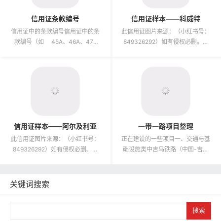
信用证条款编号
信用证样本——科威特
信用证中的条款编号信用证中的条
此信用证图片来源：（小红书号：
款编号（如 45A、46A、47A
849326292）如有侵权必删。非
等）。SWIFT 报文...
常感谢无私分享，已私信联系，但
博主可能在忙，暂未回复。...
信用证样本——阿尔及利亚
一带一路项目整理
此信用证图片来源：（小红书号：
正在建设的一些项目一、交通与基
849326292）如有侵权必删。非
础设施类中吉乌铁路（中国-吉尔
常感谢无私分享，已私信联系，但
吉斯斯坦-乌兹别克斯坦）类型：
博主可能在忙，暂未回复。...
国际铁路规划时间：2024年签...
关键词搜索
S
e