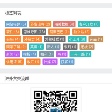
a
r
c
标签列表
h
网站搭建
(5)
外贸流程
(2)
海关数据
(4)
客户开发
(7)
软件
(6)
思维导图
(13)
阿里巴巴
(1)
独立站
(2)
soho
(4)
外贸史
(4)
外贸社媒
(1)
小工具
(8)
选品
(1)
国家了解
(2)
英语
(1)
新人
(1)
谈判
(1)
老板
(2)
新闻
(2)
模板
(4)
福利
(1)
书
(1)
一带一路
(1)
信用证
(5)
收汇
(1)
社媒
(7)
获客
(1)
进外贸交流群