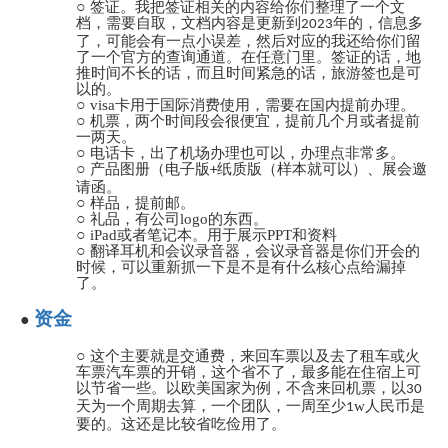
○
签证。我把签证相关的内容给你们整理了一个文
档，需要自取，文档内容是更新到
年的，信息多
2023
了，可能会有一点小误差，然后对应的我还给你们留
了一个官方的查询通道。在任意门里。签证的话，地
推时间不长的话，而且时间紧急的话，旅游签也是可
以的。
○
visa卡用于国际消费使用，需要在国内提前办理。
○
机票，两个时间段会很便宜，提前几个月或者提前
一两天。
○
电话卡，出了机场办理也可以，办理点非常多。
○
产品图册（电子版
纸质版（样本就可以）、展会邀
+
请函。
○
样品，提前邮。
○
礼品，有公司logo的东西。
○
iPad或者笔记本。用于展示PPT和资料
○
翻译耳机和会议录音器，会议录音器是你们开会的
时候，可以重新抓一下是不是有什么核心点给漏掉
了。
资金
●
○
这个主要就是交通费，来回车票以及去了租车或火
车票汽车票的开销，这个省不了，最多能在住宿上可
以节省一些。以欧美国家为例，不含来回机票，以
30
天为一个周期去算，一个团队，一周至少
w人民币是
1
要的。这还是比较省吃俭用了。