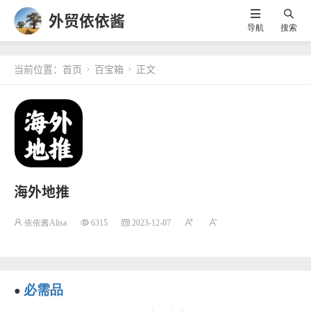
外贸依依酱
导航
搜索
当前位置：
首页
百宝箱
正文


海外地推
依依酱Alisa
6315
2023-12-07
必需品
●