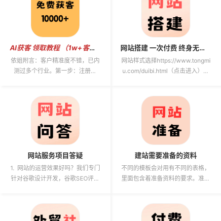
AI获客 领取教程 （1w+客户信息免费领取）
网站搭建 一次付费 终身无续费
依姐附言：客户精准度不错，已内
网站样式选择https://www.tongmi
测过多个行业。第一步：注册账
u.com/duibi.html（点击进入）网
号 注册链接 ，点击左侧蓝色文
站项目介绍：英语语种方案。...
字，用手机号...
网站服务项目答疑
建站需要准备的资料
1. 网站的运营效果好吗？我们专门
不同的模板会对用有不同的表格，
针对谷歌设计开发，谷歌SEO评分
里面包含着准备资料的要求。准备
满分，1-3天保收录。不谦虚讲，
的不多。图片准备：1. Banner海报
建站质量算...
图1—3 张2. 分...