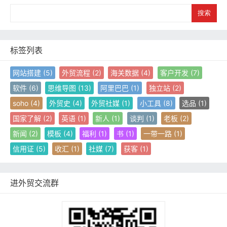
S
e
a
r
c
标签列表
h
网站搭建
(5)
外贸流程
(2)
海关数据
(4)
客户开发
(7)
软件
(6)
思维导图
(13)
阿里巴巴
(1)
独立站
(2)
soho
(4)
外贸史
(4)
外贸社媒
(1)
小工具
(8)
选品
(1)
国家了解
(2)
英语
(1)
新人
(1)
谈判
(1)
老板
(2)
新闻
(2)
模板
(4)
福利
(1)
书
(1)
一带一路
(1)
信用证
(5)
收汇
(1)
社媒
(7)
获客
(1)
进外贸交流群