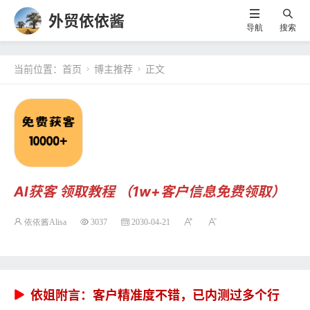
外贸依依酱
导航
搜索
当前位置：
首页
博主推荐
正文


AI获客 领取教程 （1w+客户信息免费领取）
依依酱Alisa
3037
2030-04-21
依姐附言：客户精准度不错，已内测过多个行